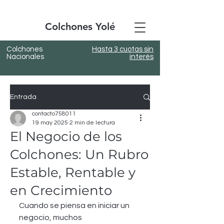
Colchones Yolé
Colchones
Hasta 3 cuotas sin
Nacionales
interés
Entrada
contacto758011
19 may 2025
2 min de lectura
El Negocio de los
Colchones: Un Rubro
Estable, Rentable y
en Crecimiento
Cuando se piensa en iniciar un 
negocio, muchos 