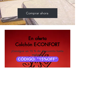
Comprar ahora
En oferta
Colchón E-CONFORT
¡Consigue un 15 % de descuento hasta
mañana!
CÓDIGO: "15%OFF"
Tienda
/
Colchón Resortes