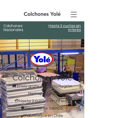
Colchones Yolé
Colchones
Hasta 3 cuotas sin
Nacionales
interés
Colchones Yolé
🚚 Envío gratis a toda la Región
Metropolitana
💳Hasta 3 cuotas sin interés.
🛡️Garantía de fábrica.
✔️Fabricados en Chile.